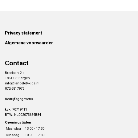
Footer
Privacy statement
Algemene voorwaarden
Contact
Breelaan 2 c
1861 GE Bergen
info@lancelot4kids.nl
072-5817975
Bedrijfsgegevens
kvk. 70719411
BTW: NL002073654B84
Openingstijden
Maandag
13:00 - 17:30
Dinsdag
10:00 - 17:30