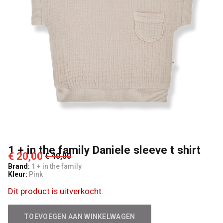
t
shirt
-
Lancelot
4
Kids
1 + in the family Daniele sleeve t shirt
€ 20,00
€ 40,00
Brand:
1 + in the family
Kleur:
Pink
Dit product is uitverkocht.
TOEVOEGEN AAN WINKELWAGEN