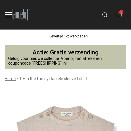
0
Levertijd 1-2 werkdagen
1
Actie: Gratis verzending
+
Geldig voor nieuwe collectie. Voer bij het afrekenen
couponcode "FREESHIPPING" in!
in
Home
1 + in the family Daniele sleeve t shirt
the
family
Daniele
sleeve