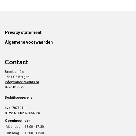
Footer
Privacy statement
Algemene voorwaarden
Contact
Breelaan 2 c
1861 GE Bergen
info@lancelot4kids.nl
072-5817975
Bedrijfsgegevens
kvk. 70719411
BTW: NL002073654B84
Openingstijden
Maandag
13:00 - 17:30
Dinsdag
10:00 - 17:30