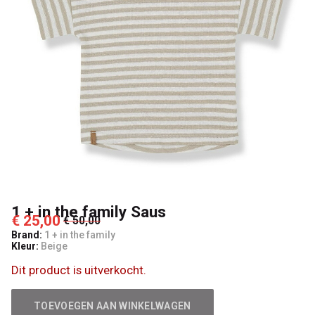
Lancelot
4
Kids
1 + in the family Saus
€ 25,00
€ 50,00
Brand:
1 + in the family
Kleur:
Beige
Dit product is uitverkocht.
TOEVOEGEN AAN WINKELWAGEN