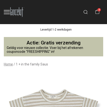
0
Levertijd 1-2 werkdagen
1
Actie: Gratis verzending
+
Geldig voor nieuwe collectie. Voer bij het afrekenen
couponcode "FREESHIPPING" in!
in
Home
1 + in the family Saus
the
family
Saus
-