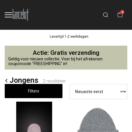
0
Levertijd 1-2 werkdagen
Jongens
Actie: Gratis verzending
-
Geldig voor nieuwe collectie. Voer bij het afrekenen
couponcode "FREESHIPPING" in!
Lancelot
Jongens
2 resultaten
4
Filters
Kids