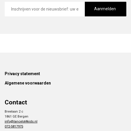
E-
mailadres
Aanmelden
Footer
Privacy statement
Algemene voorwaarden
Contact
Breelaan 2 c
1861 GE Bergen
info@lancelot4kids.nl
072-5817975