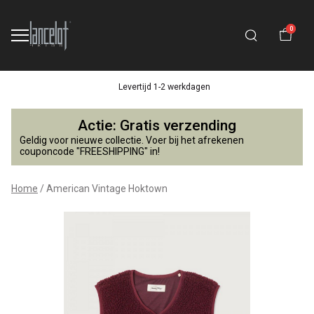
0
Levertijd 1-2 werkdagen
American
Actie: Gratis verzending
Vintage
Geldig voor nieuwe collectie. Voer bij het afrekenen
couponcode "FREESHIPPING" in!
Hoktown
Home
American Vintage Hoktown
-
Lancelot
4
Kids