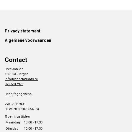
Footer
Privacy statement
Algemene voorwaarden
Contact
Breelaan 2 c
1861 GE Bergen
info@lancelot4kids.nl
072-5817975
Bedrijfsgegevens
kvk. 70719411
BTW: NL002073654B84
Openingstijden
Maandag
13:00 - 17:30
Dinsdag
10:00 - 17:30