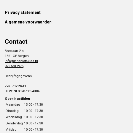
Footer
Privacy statement
Algemene voorwaarden
Contact
Breelaan 2 c
1861 GE Bergen
info@lancelot4kids.nl
072-5817975
Bedrijfsgegevens
kvk. 70719411
BTW: NL002073654B84
Openingstijden
Maandag
13:00 - 17:30
Dinsdag
10:00 - 17:30
Woensdag
10:00 - 17:30
Donderdag
10:00 - 17:30
Vrijdag
10:00 - 17:30