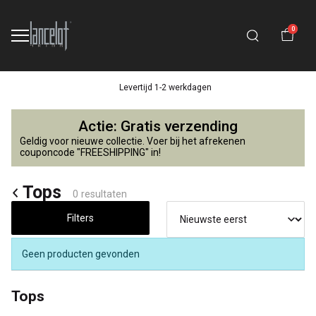
0
Levertijd 1-2 werkdagen
Tops
Actie: Gratis verzending
-
Geldig voor nieuwe collectie. Voer bij het afrekenen
couponcode "FREESHIPPING" in!
Lancelot
Tops
0 resultaten
4
Filters
Kids
Geen producten gevonden
Tops