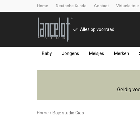
Home
Deutsche Kunde
Contact
Virtuele tour
Alles op voorraad
Baby
Jongens
Meisjes
Merken
Baje
studio
Geldig voo
Giao
-
Home
Baje studio Giao
Lancelot