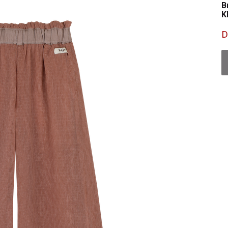
B
K
D