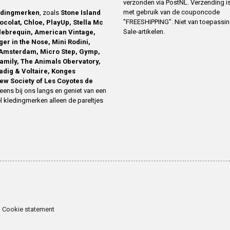
verzonden via PostNL. Verzending is
met gebruik van de couponcode
edingmerken
, zoals
Stone Island
"FREESHIPPING". Niet van toepassi
ocolat, Chloe, PlayUp, Stella Mc
Sale-artikelen.
ilebrequin, American Vintage,
ger in the Nose, Mini Rodini,
Amsterdam, Micro Step, Gymp,
family, The Animals Obervatory,
Zadig & Voltaire, Konges
ew Society of Les Coyotes de
eens bij ons langs en geniet van een
l kledingmerken alleen de pareltjes
Cookie statement