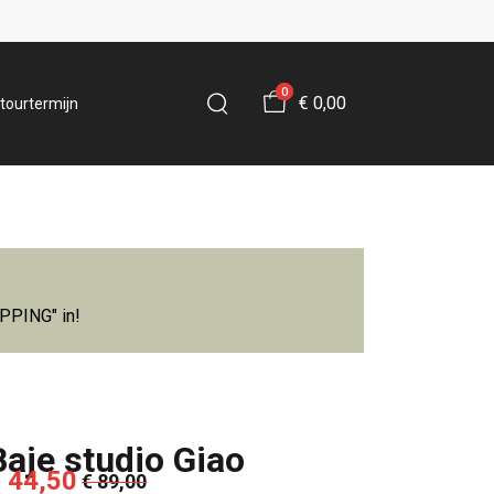
0
€ 0,00
tourtermijn
IPPING" in!
Baje studio Giao
 44,50
€ 89,00