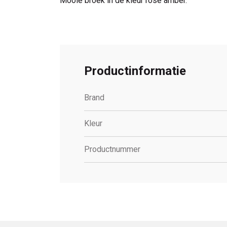
Mooie broek in de kleur rose amber.
Productinformatie
Brand
Kleur
Productnummer