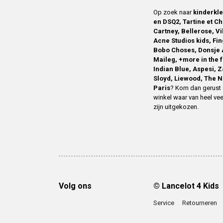
Op zoek naar
kinderkl
en DSQ2, Tartine et Ch
Cartney, Bellerose, V
Acne Studios kids, Fin
Bobo Choses, Donsje 
Maileg, +more in the 
Indian Blue, Aspesi, 
Sloyd, Liewood, The N
Paris
? Kom dan gerust 
winkel waar van heel vee
zijn uitgekozen.
Volg ons
© Lancelot 4 Kids
Service
Retourneren