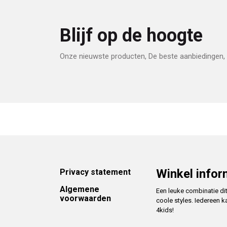
Blijf op de hoogte
Onze nieuwste producten, De beste aanbiedingen, 
Footer
Winkel infor
Privacy statement
Algemene
Een leuke combinatie di
voorwaarden
coole styles. Iedereen k
4kids!