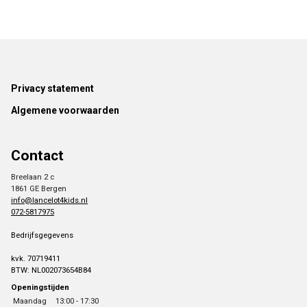
Footer
Privacy statement
Algemene voorwaarden
Contact
Breelaan 2 c
1861 GE Bergen
info@lancelot4kids.nl
072-5817975
Bedrijfsgegevens
kvk. 70719411
BTW: NL002073654B84
Openingstijden
Maandag
13:00 - 17:30