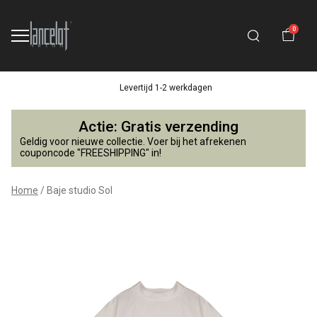
0
Levertijd 1-2 werkdagen
Baje
Actie: Gratis verzending
studio
Geldig voor nieuwe collectie. Voer bij het afrekenen
couponcode "FREESHIPPING" in!
Sol
Home
Baje studio Sol
-
Lancelot
4
Kids