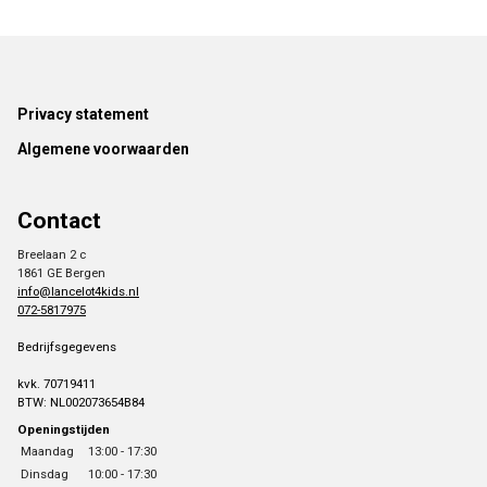
Footer
Privacy statement
Algemene voorwaarden
Contact
Breelaan 2 c
1861 GE Bergen
info@lancelot4kids.nl
072-5817975
Bedrijfsgegevens
kvk. 70719411
BTW: NL002073654B84
Openingstijden
Maandag
13:00 - 17:30
Dinsdag
10:00 - 17:30