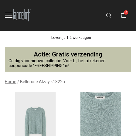
0
Levertijd 1-2 werkdagen
Bellerose
Actie: Gratis verzending
Alzay
Geldig voor nieuwe collectie. Voer bij het afrekenen
couponcode "FREESHIPPING" in!
k1822u
Home
Bellerose Alzay k1822u
-
Lancelot
4
Kids