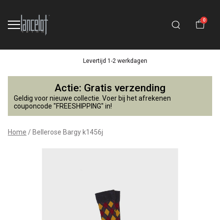
0
Levertijd 1-2 werkdagen
Bellerose
Actie: Gratis verzending
Bargy
Geldig voor nieuwe collectie. Voer bij het afrekenen
couponcode "FREESHIPPING" in!
k1456j
Home
Bellerose Bargy k1456j
-
Lancelot
4
Kids