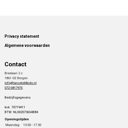
Footer
Privacy statement
Algemene voorwaarden
Contact
Breelaan 2 c
1861 GE Bergen
info@lancelot4kids.nl
072-5817975
Bedrijfsgegevens
kvk. 70719411
BTW: NL002073654B84
Openingstijden
Maandag
13:00 - 17:30