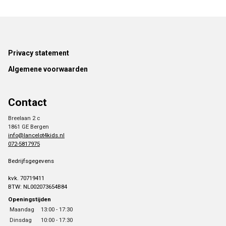
Footer
Privacy statement
Algemene voorwaarden
Contact
Breelaan 2 c
1861 GE Bergen
info@lancelot4kids.nl
072-5817975
Bedrijfsgegevens
kvk. 70719411
BTW: NL002073654B84
Openingstijden
Maandag
13:00 - 17:30
Dinsdag
10:00 - 17:30