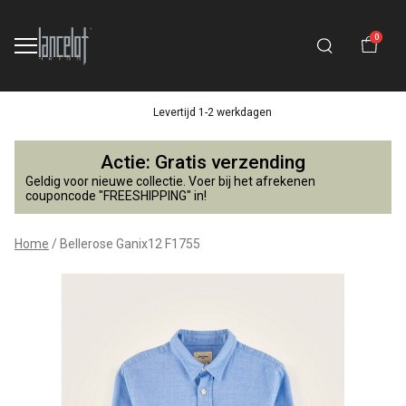
0
Levertijd 1-2 werkdagen
Bellerose
Actie: Gratis verzending
Ganix12
Geldig voor nieuwe collectie. Voer bij het afrekenen
couponcode "FREESHIPPING" in!
F1755
Home
Bellerose Ganix12 F1755
-
Lancelot
4
Kids