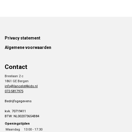
Footer
Privacy statement
Algemene voorwaarden
Contact
Breelaan 2 c
1861 GE Bergen
info@lancelot4kids.nl
072-5817975
Bedrijfsgegevens
kvk. 70719411
BTW: NL002073654B84
Openingstijden
Maandag
13:00 - 17:30