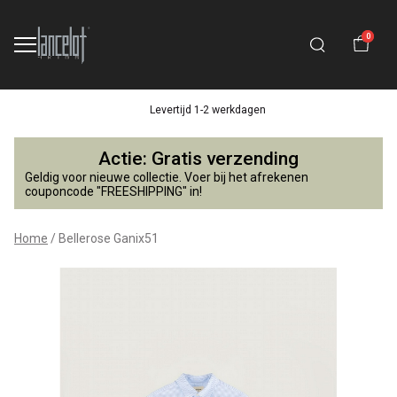
0
Levertijd 1-2 werkdagen
Bellerose
Actie: Gratis verzending
Ganix51
Geldig voor nieuwe collectie. Voer bij het afrekenen
couponcode "FREESHIPPING" in!
-
Home
Bellerose Ganix51
Lancelot
4
Kids