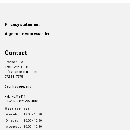
Footer
Privacy statement
Algemene voorwaarden
Contact
Breelaan 2 c
1861 GE Bergen
info@lancelot4kids.nl
072-5817975
Bedrijfsgegevens
kvk. 70719411
BTW: NL002073654B84
Openingstijden
Maandag
13:00 - 17:30
Dinsdag
10:00 - 17:30
Woensdag
10:00 - 17:30