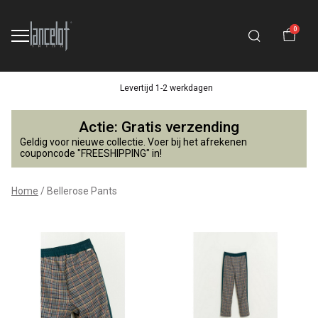
0
Levertijd 1-2 werkdagen
Bellerose
Actie: Gratis verzending
Pants
Geldig voor nieuwe collectie. Voer bij het afrekenen
couponcode "FREESHIPPING" in!
-
Home
Bellerose Pants
Lancelot
4
Kids