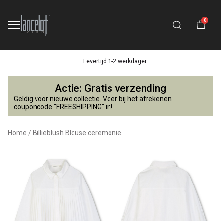
0
Levertijd 1-2 werkdagen
Billieblush
Actie: Gratis verzending
Blouse
Geldig voor nieuwe collectie. Voer bij het afrekenen
couponcode "FREESHIPPING" in!
ceremonie
Home
Billieblush Blouse ceremonie
-
Lancelot
4
Kids