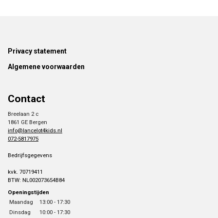
Footer
Privacy statement
Algemene voorwaarden
Contact
Breelaan 2 c
1861 GE Bergen
info@lancelot4kids.nl
072-5817975
Bedrijfsgegevens
kvk. 70719411
BTW: NL002073654B84
Openingstijden
Maandag
13:00 - 17:30
Dinsdag
10:00 - 17:30