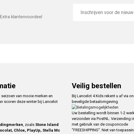
E-
mailadres
Extra klantenvoordeel
matie
Veilig bestellen
t seizoen van mooie merken en
Bij Lancelot 4 Kids rekent u af via o
an scoren deze winter bij Lancelot
beveligde betaalomgeving.
Uw bestelling wordt binnen 1-2 we
verzonden via PostNL. Verzending is
met gebruik van de couponcode
edingmerken
, zoals
Stone Island
"FREESHIPPING". Niet van toepassi
ocolat, Chloe, PlayUp, Stella Mc