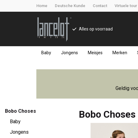
Home
Deutsche Kunde
Contact
Virtuele tour
Alles op voorraad
Baby
Jongens
Meisjes
Merken
Bobo
Choses
Geldig voo
-
Lancelot
Bobo Choses
Bobo Choses
4
Baby
Jongens