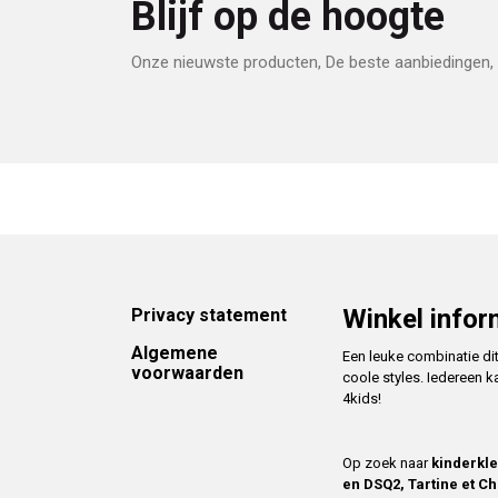
Blijf op de hoogte
Onze nieuwste producten, De beste aanbiedingen, 
Footer
Winkel infor
Privacy statement
Algemene
Een leuke combinatie di
voorwaarden
coole styles. Iedereen k
4kids!
Op zoek naar
kinderkl
en DSQ2, Tartine et Ch