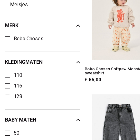
Kids
Meisjes
MERK
Kies een Merk om op te filteren
Bobo Choses
KLEDINGMATEN
Kies een Kledingmaten om op te filteren
Bobo Choses Softpaw Monst
sweatshirt
110
€ 55,00
116
128
BABY MATEN
Kies een Baby maten om op te filteren
50