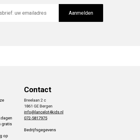
Aanmelden
Contact
nze
Breelaan 2 c
1861 GE Bergen
info@lancelot4kids.nl
rkdagen
072-5817975
 gratis
Bedrijfsgegevens
ng op