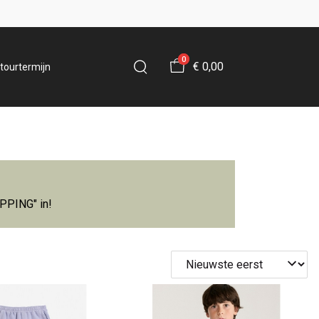
0
€ 0,00
tourtermijn
IPPING" in!