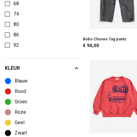
68
74
80
86
Bobo Choses Tag pants
92
€ 90,00
KLEUR
Kies een Kleur om op te filteren
Blauw
Rood
Groen
Roze
Geel
Zwart