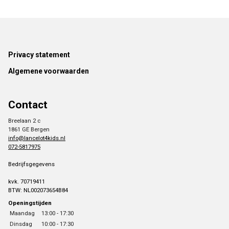
Footer
Privacy statement
Algemene voorwaarden
Contact
Breelaan 2 c
1861 GE Bergen
info@lancelot4kids.nl
072-5817975
Bedrijfsgegevens
kvk. 70719411
BTW: NL002073654B84
Openingstijden
Maandag
13:00 - 17:30
Dinsdag
10:00 - 17:30