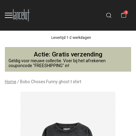
0
Levertijd 1-2 werkdagen
Bobo
Actie: Gratis verzending
Choses
Geldig voor nieuwe collectie. Voer bij het afrekenen
couponcode "FREESHIPPING" in!
Funny
Home
Bobo Choses Funny ghost t shirt
ghost
t
shirt
-