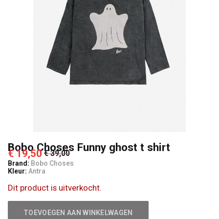
Lancelot
4
Kids
Bobo Choses Funny ghost t shirt
€ 19,50
€ 39,00
Brand:
Bobo Choses
Kleur:
Antra
Dit product is uitverkocht.
TOEVOEGEN AAN WINKELWAGEN