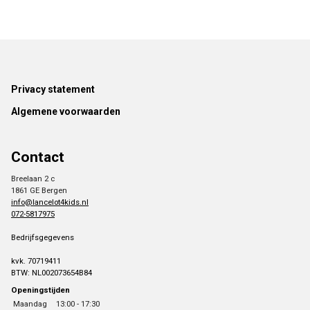
Footer
Privacy statement
Algemene voorwaarden
Contact
Breelaan 2 c
1861 GE Bergen
info@lancelot4kids.nl
072-5817975
Bedrijfsgegevens
kvk. 70719411
BTW: NL002073654B84
Openingstijden
Maandag
13:00 - 17:30