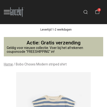
0
Levertijd 1-2 werkdagen
Bobo
Actie: Gratis verzending
Choses
Geldig voor nieuwe collectie. Voer bij het afrekenen
couponcode "FREESHIPPING" in!
Modern
Home
Bobo Choses Modern striped shirt
striped
shirt
-
Lancelot