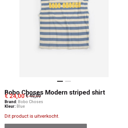
4
Kids
Bobo Choses Modern striped shirt
€ 24,00
€ 40,00
Brand:
Bobo Choses
Kleur:
Blue
Dit product is uitverkocht.