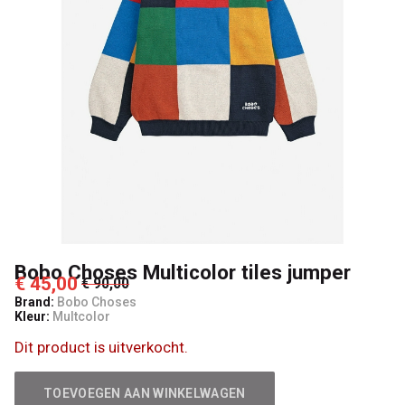
4
Kids
Bobo Choses Multicolor tiles jumper
€ 45,00
€ 90,00
Brand:
Bobo Choses
Kleur:
Multcolor
Dit product is uitverkocht.
TOEVOEGEN AAN WINKELWAGEN