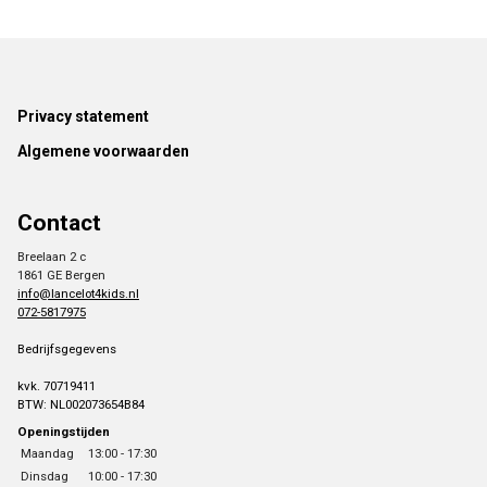
Footer
Privacy statement
Algemene voorwaarden
Contact
Breelaan 2 c
1861 GE Bergen
info@lancelot4kids.nl
072-5817975
Bedrijfsgegevens
kvk. 70719411
BTW: NL002073654B84
Openingstijden
Maandag
13:00 - 17:30
Dinsdag
10:00 - 17:30