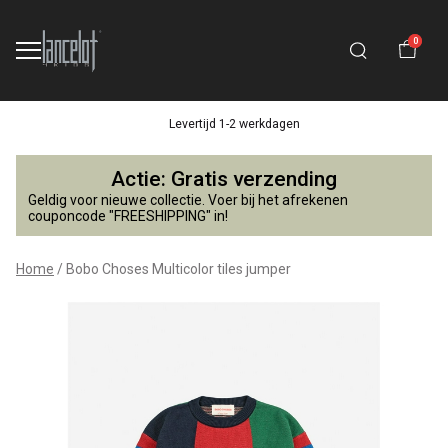
0
Levertijd 1-2 werkdagen
Bobo
Actie: Gratis verzending
Choses
Geldig voor nieuwe collectie. Voer bij het afrekenen
couponcode "FREESHIPPING" in!
Multicolor
Home
Bobo Choses Multicolor tiles jumper
tiles
jumper
-
Lancelot