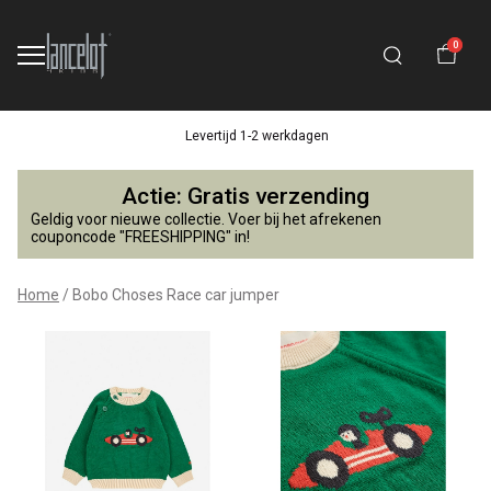
0
Levertijd 1-2 werkdagen
Bobo
Actie: Gratis verzending
Choses
Geldig voor nieuwe collectie. Voer bij het afrekenen
couponcode "FREESHIPPING" in!
Race
Home
Bobo Choses Race car jumper
car
jumper
-
Lancelot