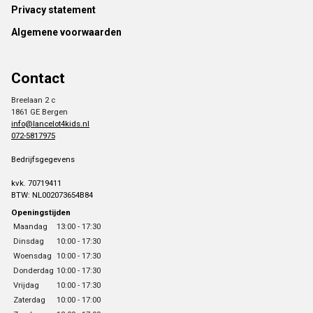
Footer
Privacy statement
Algemene voorwaarden
Contact
Breelaan 2 c
1861 GE Bergen
info@lancelot4kids.nl
072-5817975
Bedrijfsgegevens
kvk. 70719411
BTW: NL002073654B84
Openingstijden
Maandag
13:00 - 17:30
Dinsdag
10:00 - 17:30
Woensdag
10:00 - 17:30
Donderdag
10:00 - 17:30
Vrijdag
10:00 - 17:30
Zaterdag
10:00 - 17:00