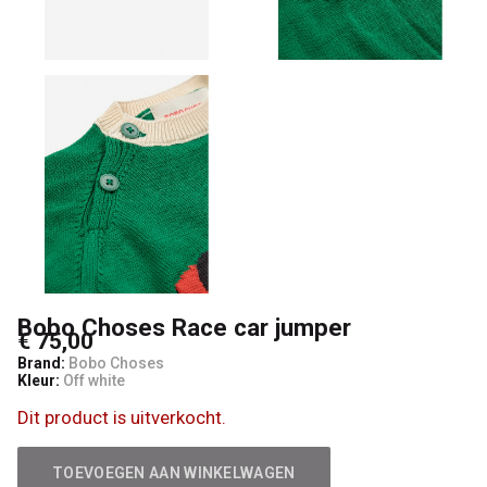
4
Kids
Bobo Choses Race car jumper
€ 75,00
Brand:
Bobo Choses
Kleur:
Off white
Dit product is uitverkocht.
TOEVOEGEN AAN WINKELWAGEN