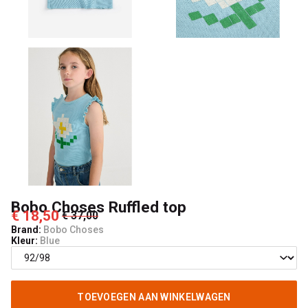
Kids
Bobo Choses Ruffled top
€ 18,50
€ 37,00
Brand:
Bobo Choses
Kleur:
Blue
TOEVOEGEN AAN WINKELWAGEN