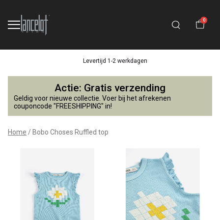
0
Levertijd 1-2 werkdagen
Bobo
Actie: Gratis verzending
Choses
Geldig voor nieuwe collectie. Voer bij het afrekenen
couponcode "FREESHIPPING" in!
Ruffled
Home
Bobo Choses Ruffled top
top
-
Lancelot
4