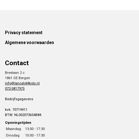
Footer
Privacy statement
Algemene voorwaarden
Contact
Breelaan 2 c
1861 GE Bergen
info@lancelot4kids.nl
072-5817975
Bedrijfsgegevens
kvk. 70719411
BTW: NL002073654B84
Openingstijden
Maandag
13:00 - 17:30
Dinsdag
10:00 - 17:30