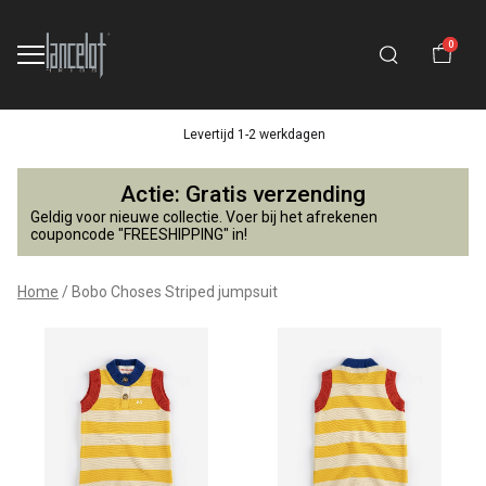
0
Levertijd 1-2 werkdagen
Bobo
Actie: Gratis verzending
Choses
Geldig voor nieuwe collectie. Voer bij het afrekenen
couponcode "FREESHIPPING" in!
Striped
Home
Bobo Choses Striped jumpsuit
jumpsuit
-
Lancelot
4