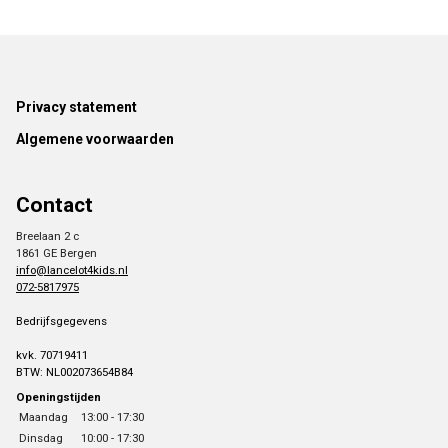
Footer
Privacy statement
Algemene voorwaarden
Contact
Breelaan 2 c
1861 GE Bergen
info@lancelot4kids.nl
072-5817975
Bedrijfsgegevens
kvk. 70719411
BTW: NL002073654B84
Openingstijden
Maandag
13:00 - 17:30
Dinsdag
10:00 - 17:30