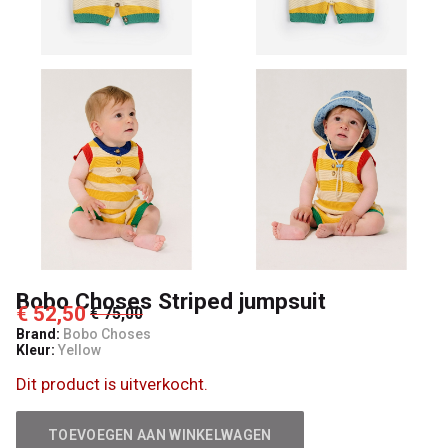
Kids
Bobo Choses Striped jumpsuit
€ 52,50
€ 75,00
Brand:
Bobo Choses
Kleur:
Yellow
Dit product is uitverkocht.
TOEVOEGEN AAN WINKELWAGEN