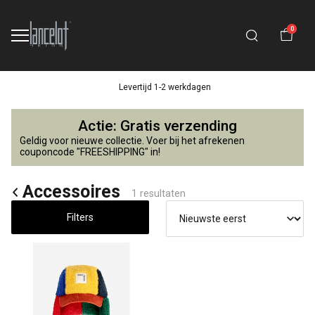
0
Levertijd 1-2 werkdagen
Accessoires
Actie: Gratis verzending
-
Geldig voor nieuwe collectie. Voer bij het afrekenen
couponcode "FREESHIPPING" in!
Lancelot
Accessoires
1 resultaten
4
Filters
Kids