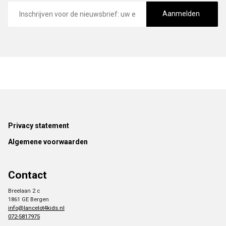
E-
mailadres
Aanmelden
Footer
Privacy statement
Algemene voorwaarden
Contact
Breelaan 2 c
1861 GE Bergen
info@lancelot4kids.nl
072-5817975