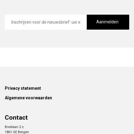
E-
mailadres
Aanmelden
Footer
Privacy statement
Algemene voorwaarden
Contact
Breelaan 2 c
1861 GE Bergen