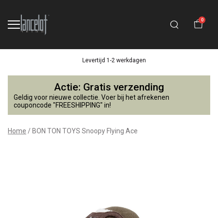
0
Levertijd 1-2 werkdagen
BON
Actie: Gratis verzending
TON
Geldig voor nieuwe collectie. Voer bij het afrekenen
couponcode "FREESHIPPING" in!
TOYS
Home
BON TON TOYS Snoopy Flying Ace
Snoopy
Flying
Ace
-