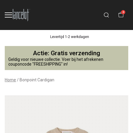
0
Levertijd 1-2 werkdagen
Bonpoint
Actie: Gratis verzending
Cardigan
Geldig voor nieuwe collectie. Voer bij het afrekenen
couponcode "FREESHIPPING" in!
-
Home
Bonpoint Cardigan
Lancelot
4
Kids