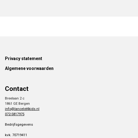
Footer
Privacy statement
Algemene voorwaarden
Contact
Breelaan 2 c
1861 GE Bergen
info@lancelot4kids.nl
072-5817975
Bedrijfsgegevens
kvk. 70719411