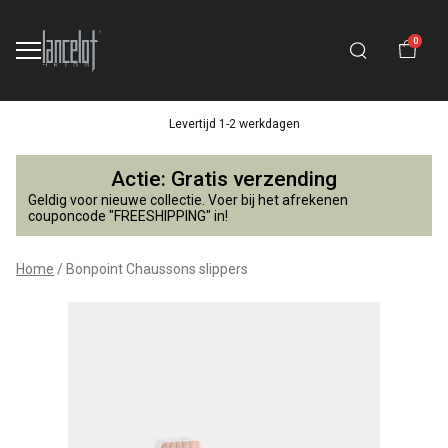
0
Levertijd 1-2 werkdagen
Bonpoint
Actie: Gratis verzending
Chaussons
Geldig voor nieuwe collectie. Voer bij het afrekenen
couponcode "FREESHIPPING" in!
slippers
Home
Bonpoint Chaussons slippers
-
Lancelot
4
Kids