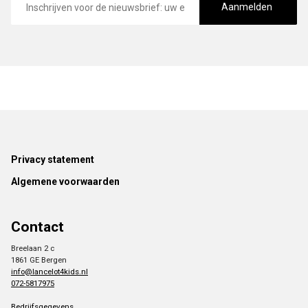
mailadres
Aanmelden
Footer
Privacy statement
Algemene voorwaarden
Contact
Breelaan 2 c
1861 GE Bergen
info@lancelot4kids.nl
072-5817975
Bedrijfsgegevens