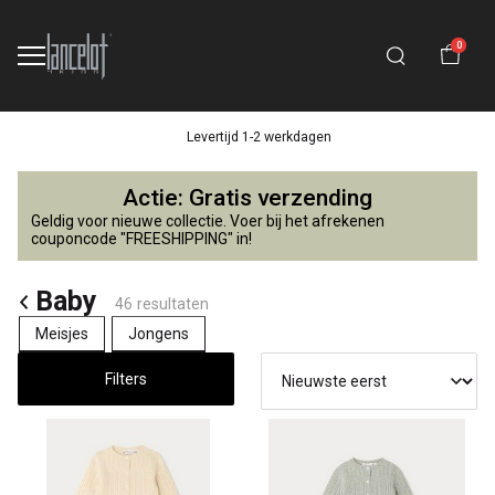
0
14 dagen retourtermijn
Baby
Actie: Gratis verzending
-
Geldig voor nieuwe collectie. Voer bij het afrekenen
couponcode "FREESHIPPING" in!
Lancelot
Baby
46 resultaten
4
Meisjes
Jongens
Kids
Filters