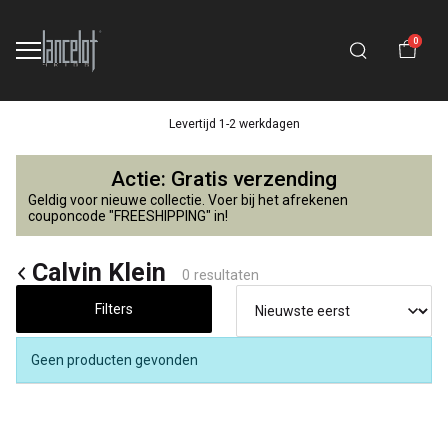
0
Levertijd 1-2 werkdagen
Calvin
Actie: Gratis verzending
Klein
Geldig voor nieuwe collectie. Voer bij het afrekenen
couponcode "FREESHIPPING" in!
-
Calvin Klein
0 resultaten
Lancelot
Filters
4
Kids
Geen producten gevonden