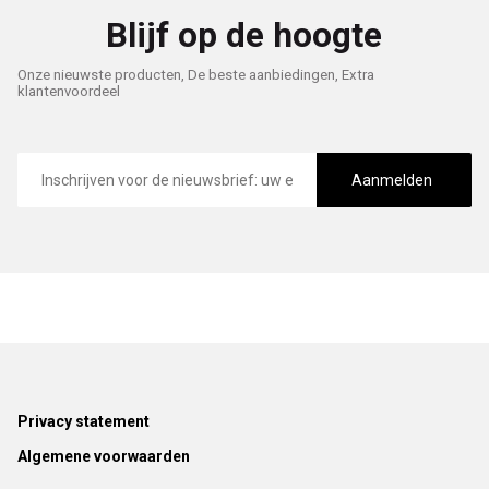
Blijf op de hoogte
Onze nieuwste producten, De beste aanbiedingen, Extra
klantenvoordeel
E-
mailadres
Aanmelden
Footer
Privacy statement
Algemene voorwaarden