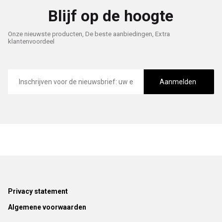
Blijf op de hoogte
Onze nieuwste producten, De beste aanbiedingen, Extra
klantenvoordeel
E-
mailadres
Aanmelden
Footer
Privacy statement
Algemene voorwaarden