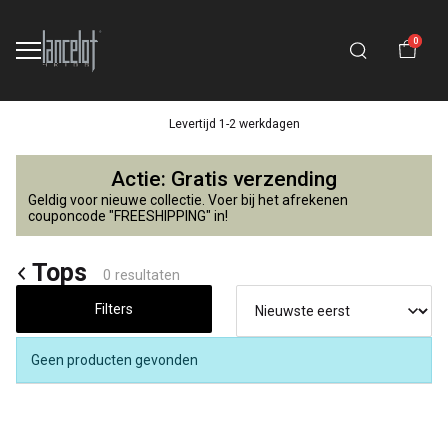
0
Levertijd 1-2 werkdagen
Tops
Actie: Gratis verzending
-
Geldig voor nieuwe collectie. Voer bij het afrekenen
couponcode "FREESHIPPING" in!
Lancelot
Tops
0 resultaten
4
Filters
Kids
Geen producten gevonden