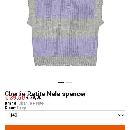
Kids
Charlie Petite Nela spencer
€ 39,50
€ 79,00
Brand:
Charlie Petite
Kleur:
Grey