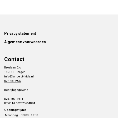
Footer
Privacy statement
Algemene voorwaarden
Contact
Breelaan 2 c
1861 GE Bergen
info@lancelot4kids.nl
072-5817975
Bedrijfsgegevens
kvk. 70719411
BTW: NL002073654B84
Openingstijden
Maandag
13:00 - 17:30