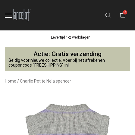
0
Levertijd 1-2 werkdagen
Charlie
Actie: Gratis verzending
Petite
Geldig voor nieuwe collectie. Voer bij het afrekenen
couponcode "FREESHIPPING" in!
Nela
Home
Charlie Petite Nela spencer
spencer
-
Lancelot
4