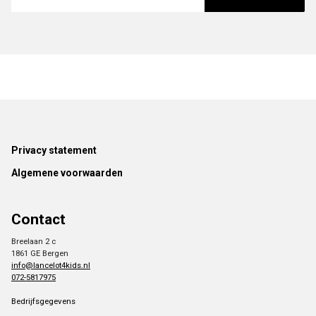
Footer
Privacy statement
Algemene voorwaarden
Contact
Breelaan 2 c
1861 GE Bergen
info@lancelot4kids.nl
072-5817975
Bedrijfsgegevens