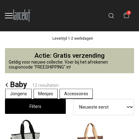
0
Levertijd 1-2 werkdagen
Baby
Actie: Gratis verzending
-
Geldig voor nieuwe collectie. Voer bij het afrekenen
couponcode "FREESHIPPING" in!
Lancelot
Baby
12 resultaten
4
Jongens
Meisjes
Accessoires
Kids
Filters