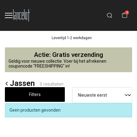
0
Levertijd 1-2 werkdagen
Jassen
Actie: Gratis verzending
-
Geldig voor nieuwe collectie. Voer bij het afrekenen
couponcode "FREESHIPPING" in!
Lancelot
Jassen
0 resultaten
4
Filters
Kids
Geen producten gevonden