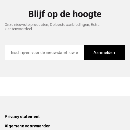
Blijf op de hoogte
Onze nieuwste producten, De beste aanbiedingen, Extra
klantenvoordeel
E-
mailadres
Aanmelden
Footer
Privacy statement
Algemene voorwaarden