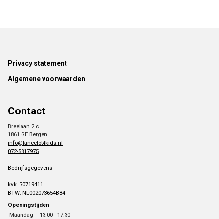
Footer
Privacy statement
Algemene voorwaarden
Contact
Breelaan 2 c
1861 GE Bergen
info@lancelot4kids.nl
072-5817975
Bedrijfsgegevens
kvk. 70719411
BTW: NL002073654B84
Openingstijden
Maandag
13:00 - 17:30