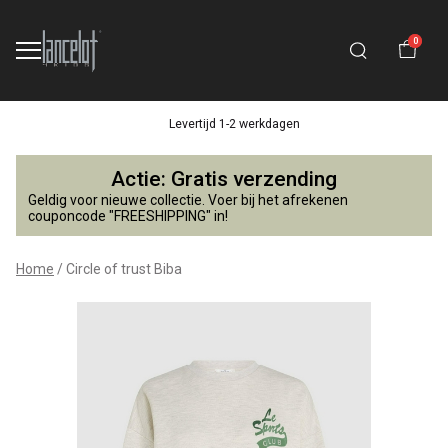
0
Levertijd 1-2 werkdagen
Circle
Actie: Gratis verzending
of
Geldig voor nieuwe collectie. Voer bij het afrekenen
couponcode "FREESHIPPING" in!
trust
Home
Circle of trust Biba
Biba
-
Lancelot
4