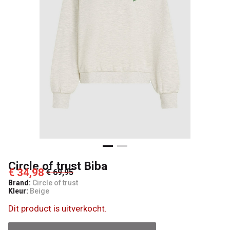
Kids
Circle of trust Biba
€ 34,98
€ 69,95
Brand:
Circle of trust
Kleur:
Beige
Dit product is uitverkocht.