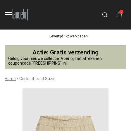
0
Levertijd 1-2 werkdagen
Circle
Actie: Gratis verzending
of
Geldig voor nieuwe collectie. Voer bij het afrekenen
couponcode "FREESHIPPING" in!
trust
Home
Circle of trust Suzie
Suzie
-
Lancelot
4