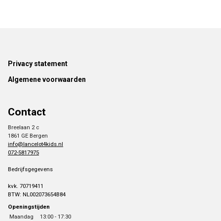
Footer
Privacy statement
Algemene voorwaarden
Contact
Breelaan 2 c
1861 GE Bergen
info@lancelot4kids.nl
072-5817975
Bedrijfsgegevens
kvk. 70719411
BTW: NL002073654B84
Openingstijden
Maandag
13:00 - 17:30