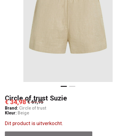
Kids
Circle of trust Suzie
€ 34,98
€ 69,95
Brand:
Circle of trust
Kleur:
Beige
Dit product is uitverkocht.