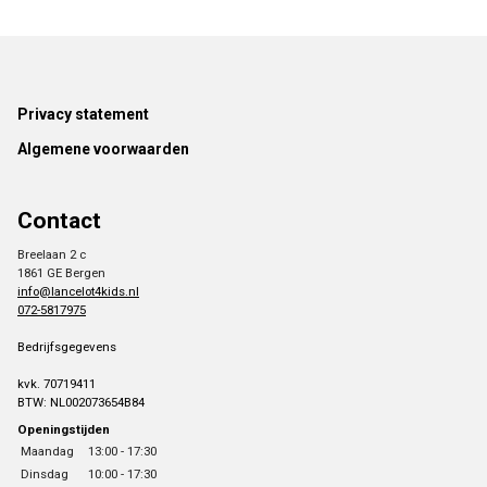
Footer
Privacy statement
Algemene voorwaarden
Contact
Breelaan 2 c
1861 GE Bergen
info@lancelot4kids.nl
072-5817975
Bedrijfsgegevens
kvk. 70719411
BTW: NL002073654B84
Openingstijden
Maandag
13:00 - 17:30
Dinsdag
10:00 - 17:30