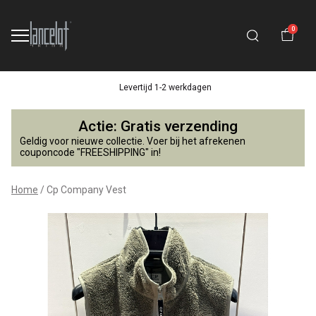
0
Levertijd 1-2 werkdagen
Cp
Actie: Gratis verzending
Company
Geldig voor nieuwe collectie. Voer bij het afrekenen
couponcode "FREESHIPPING" in!
Vest
Home
Cp Company Vest
-
Lancelot
4
Kids