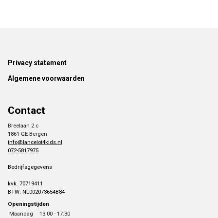
Footer
Privacy statement
Algemene voorwaarden
Contact
Breelaan 2 c
1861 GE Bergen
info@lancelot4kids.nl
072-5817975
Bedrijfsgegevens
kvk. 70719411
BTW: NL002073654B84
Openingstijden
Maandag
13:00 - 17:30