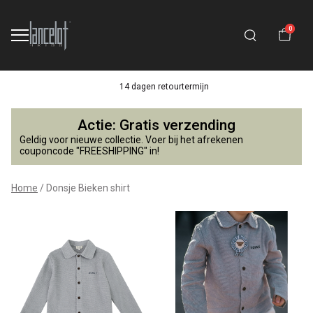
0
14 dagen retourtermijn
Donsje
Actie: Gratis verzending
Bieken
Geldig voor nieuwe collectie. Voer bij het afrekenen
couponcode "FREESHIPPING" in!
shirt
Home
Donsje Bieken shirt
-
Lancelot
4
Kids