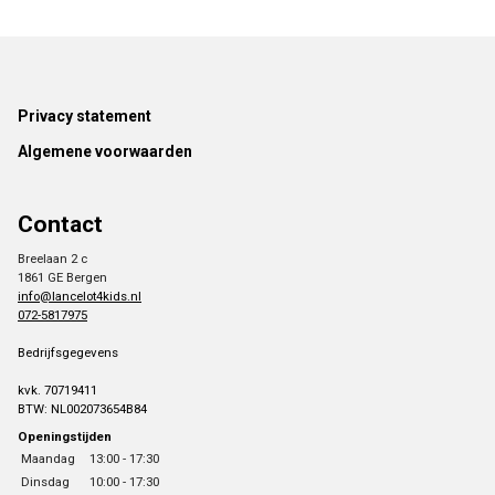
Footer
Privacy statement
Algemene voorwaarden
Contact
Breelaan 2 c
1861 GE Bergen
info@lancelot4kids.nl
072-5817975
Bedrijfsgegevens
kvk. 70719411
BTW: NL002073654B84
Openingstijden
Maandag
13:00 - 17:30
Dinsdag
10:00 - 17:30