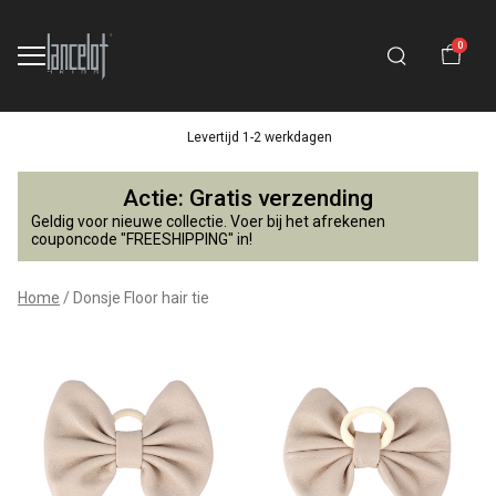
0
Levertijd 1-2 werkdagen
Donsje
Actie: Gratis verzending
Floor
Geldig voor nieuwe collectie. Voer bij het afrekenen
couponcode "FREESHIPPING" in!
hair
Home
Donsje Floor hair tie
tie
-
Lancelot
4