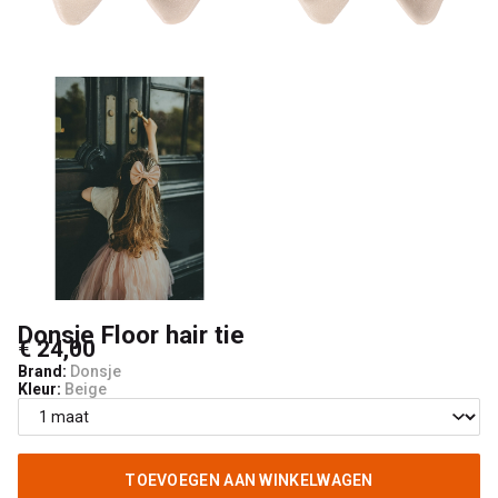
Kids
Donsje Floor hair tie
€ 24,00
Brand:
Donsje
Kleur:
Beige
TOEVOEGEN AAN WINKELWAGEN