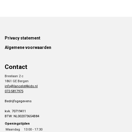
Footer
Privacy statement
Algemene voorwaarden
Contact
Breelaan 2 c
1861 GE Bergen
info@lancelot4kids.nl
072-5817975
Bedrijfsgegevens
kvk. 70719411
BTW: NL002073654B84
Openingstijden
Maandag
13:00 - 17:30