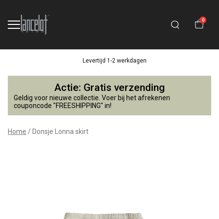
0
Levertijd 1-2 werkdagen
Donsje
Actie: Gratis verzending
Lonna
Geldig voor nieuwe collectie. Voer bij het afrekenen
couponcode "FREESHIPPING" in!
skirt
Home
Donsje Lonna skirt
-
Lancelot
4
Kids