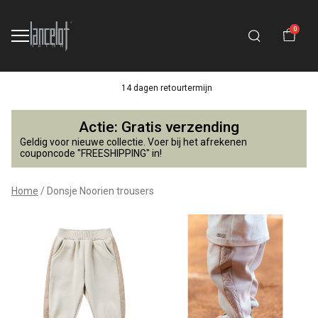
0
14 dagen retourtermijn
Donsje
Actie: Gratis verzending
Noorien
Geldig voor nieuwe collectie. Voer bij het afrekenen
couponcode "FREESHIPPING" in!
trousers
Home
Donsje Noorien trousers
-
Lancelot
4
Kids