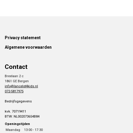
Footer
Privacy statement
Algemene voorwaarden
Contact
Breelaan 2 c
1861 GE Bergen
info@lancelot4kids.nl
072-5817975
Bedrijfsgegevens
kvk. 70719411
BTW: NL002073654B84
Openingstijden
Maandag
13:00 - 17:30