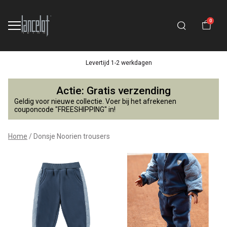
0
Levertijd 1-2 werkdagen
Donsje
Actie: Gratis verzending
Noorien
Geldig voor nieuwe collectie. Voer bij het afrekenen
couponcode "FREESHIPPING" in!
trousers
Home
Donsje Noorien trousers
-
Lancelot
4
Kids