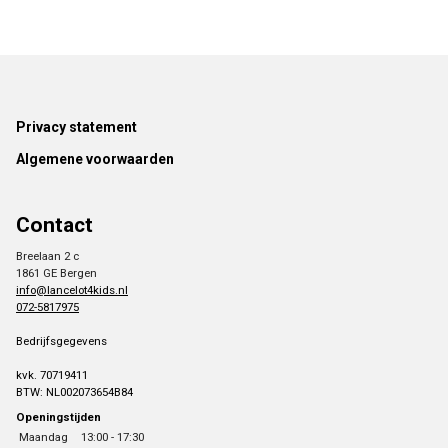
Footer
Privacy statement
Algemene voorwaarden
Contact
Breelaan 2 c
1861 GE Bergen
info@lancelot4kids.nl
072-5817975
Bedrijfsgegevens
kvk. 70719411
BTW: NL002073654B84
Openingstijden
Maandag
13:00 - 17:30