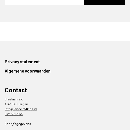
Footer
Privacy statement
Algemene voorwaarden
Contact
Breelaan 2 c
1861 GE Bergen
info@lancelot4kids.nl
072-5817975
Bedrijfsgegevens