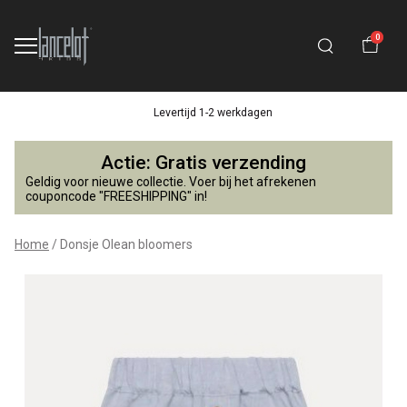
0
Levertijd 1-2 werkdagen
Donsje
Actie: Gratis verzending
Olean
Geldig voor nieuwe collectie. Voer bij het afrekenen
couponcode "FREESHIPPING" in!
bloomers
Home
Donsje Olean bloomers
-
Lancelot
4
Kids