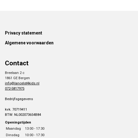
Footer
Privacy statement
Algemene voorwaarden
Contact
Breelaan 2 c
1861 GE Bergen
info@lancelot4kids.nl
072-5817975
Bedrijfsgegevens
kvk. 70719411
BTW: NL002073654B84
Openingstijden
Maandag
13:00 - 17:30
Dinsdag
10:00 - 17:30