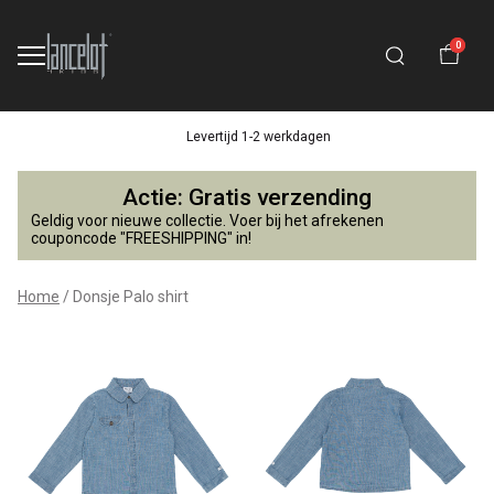
0
Levertijd 1-2 werkdagen
Donsje
Actie: Gratis verzending
Palo
Geldig voor nieuwe collectie. Voer bij het afrekenen
couponcode "FREESHIPPING" in!
shirt
Home
Donsje Palo shirt
-
Lancelot
4
Kids