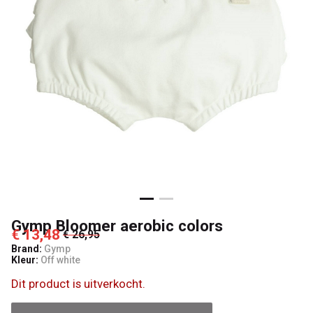
Kids
Gymp Bloomer aerobic colors
€ 13,48
€ 26,95
Brand:
Gymp
Kleur:
Off white
Dit product is uitverkocht.