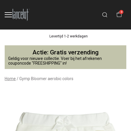
0
Levertijd 1-2 werkdagen
Gymp
Actie: Gratis verzending
Bloomer
Geldig voor nieuwe collectie. Voer bij het afrekenen
couponcode "FREESHIPPING" in!
aerobic
Home
Gymp Bloomer aerobic colors
colors
-
Lancelot
4