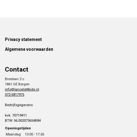
Footer
Privacy statement
Algemene voorwaarden
Contact
Breelaan 2 c
1861 GE Bergen
info@lancelot4kids.nl
072-5817975
Bedrijfsgegevens
kvk. 70719411
BTW: NL002073654B84
Openingstijden
Maandag
13:00 - 17:30