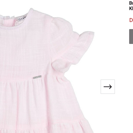
B
K
D