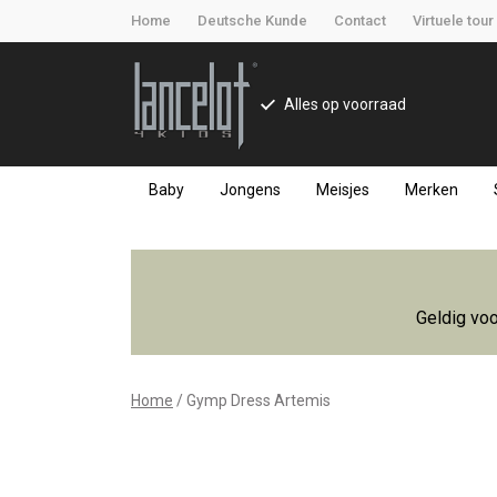
Home
Deutsche Kunde
Contact
Virtuele tour
Alles op voorraad
Baby
Jongens
Meisjes
Merken
Gymp
Dress
Geldig voo
Artemis
-
Home
Gymp Dress Artemis
Lancelot