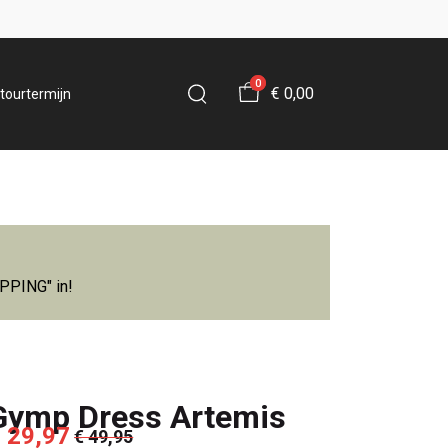
0
€ 0,00
tourtermijn
IPPING" in!
Gymp Dress Artemis
 29,97
€ 49,95