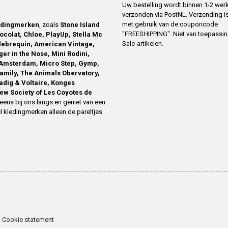
Uw bestelling wordt binnen 1-2 we
verzonden via PostNL. Verzending is
met gebruik van de couponcode
edingmerken
, zoals
Stone Island
"FREESHIPPING". Niet van toepassi
ocolat, Chloe, PlayUp, Stella Mc
Sale-artikelen.
ilebrequin, American Vintage,
ger in the Nose, Mini Rodini,
Amsterdam, Micro Step, Gymp,
family, The Animals Obervatory,
Zadig & Voltaire, Konges
ew Society of Les Coyotes de
eens bij ons langs en geniet van een
l kledingmerken alleen de pareltjes
Cookie statement