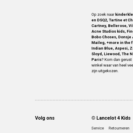
Op zoek naar
kinderkl
en DSQ2, Tartine et Ch
Cartney, Bellerose, V
Acne Studios kids, Fin
Bobo Choses, Donsje 
Maileg, +more in the 
Indian Blue, Aspesi, 
Sloyd, Liewood, The N
Paris
? Kom dan gerust 
winkel waar van heel vee
zijn uitgekozen.
Volg ons
© Lancelot 4 Kids
Service
Retourneren