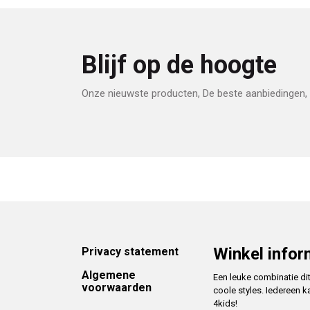
Blijf op de hoogte
Onze nieuwste producten, De beste aanbiedingen, 
Footer
Winkel infor
Privacy statement
Algemene
Een leuke combinatie di
voorwaarden
coole styles. Iedereen k
4kids!