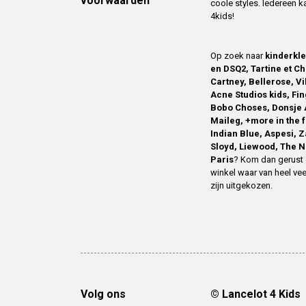
voorwaarden
coole styles. Iedereen k
4kids!
Op zoek naar
kinderkl
en DSQ2, Tartine et Ch
Cartney, Bellerose, V
Acne Studios kids, Fin
Bobo Choses, Donsje 
Maileg, +more in the 
Indian Blue, Aspesi, 
Sloyd, Liewood, The N
Paris
? Kom dan gerust 
winkel waar van heel vee
zijn uitgekozen.
Volg ons
© Lancelot 4 Kids