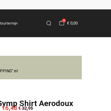
0
€ 0,00
tourtermijn
IPPING" in!
Gymp Shirt Aerodoux
 16,48
€ 32,95