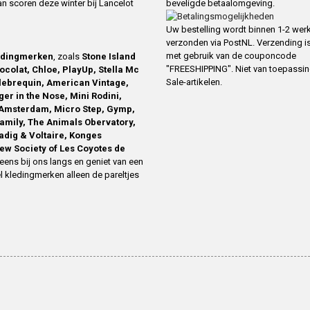
an scoren deze winter bij Lancelot
beveligde betaalomgeving.
Uw bestelling wordt binnen 1-2 we
verzonden via PostNL. Verzending is
met gebruik van de couponcode
edingmerken
, zoals
Stone Island
"FREESHIPPING". Niet van toepassi
ocolat, Chloe, PlayUp, Stella Mc
Sale-artikelen.
ilebrequin, American Vintage,
ger in the Nose, Mini Rodini,
Amsterdam, Micro Step, Gymp,
family, The Animals Obervatory,
Zadig & Voltaire, Konges
ew Society of Les Coyotes de
eens bij ons langs en geniet van een
l kledingmerken alleen de pareltjes