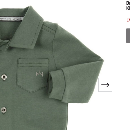
B
K
D