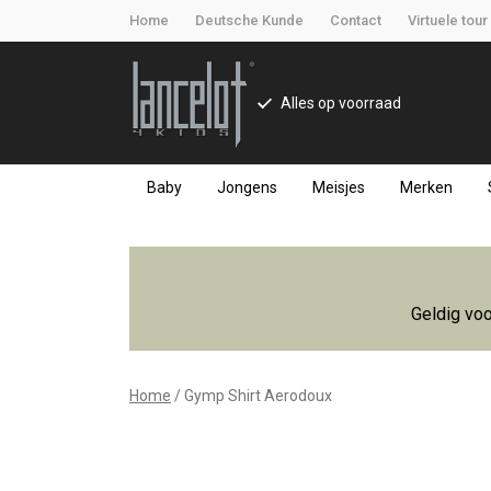
Home
Deutsche Kunde
Contact
Virtuele tour
Alles op voorraad
Baby
Jongens
Meisjes
Merken
Gymp
Shirt
Geldig voo
Aerodoux
-
Home
Gymp Shirt Aerodoux
Lancelot