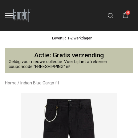
0
Levertijd 1-2 werkdagen
Indian
Actie: Gratis verzending
Blue
Geldig voor nieuwe collectie. Voer bij het afrekenen
couponcode "FREESHIPPING" in!
Cargo
Home
Indian Blue Cargo fit
fit
-
Lancelot
4