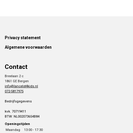
Footer
Privacy statement
Algemene voorwaarden
Contact
Breelaan 2 c
1861 GE Bergen
info@lancelot4kids.nl
072-5817975
Bedrijfsgegevens
kvk. 70719411
BTW: NL002073654B84
Openingstijden
Maandag
13:00 - 17:30