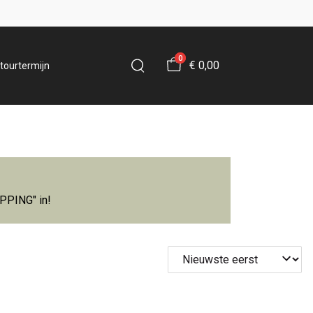
0
€ 0,00
tourtermijn
IPPING" in!