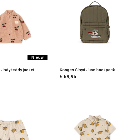
Nieuw
 Jody teddy jacket
Konges Sloyd Juno backpack
€ 69,95