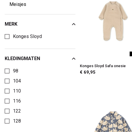
Kids
Meisjes
MERK
Kies een Merk om op te filteren
Konges Sloyd
KLEDINGMATEN
Kies een Kledingmaten om op te filteren
Konges Sloyd Safa onesie
98
€ 69,95
104
110
116
122
128