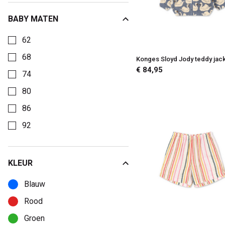
BABY MATEN
Kies een Baby maten om op te filteren
62
68
Konges Sloyd Jody teddy jac
€ 84,95
74
80
86
92
KLEUR
Kies een Kleur om op te filteren
Blauw
Rood
Groen