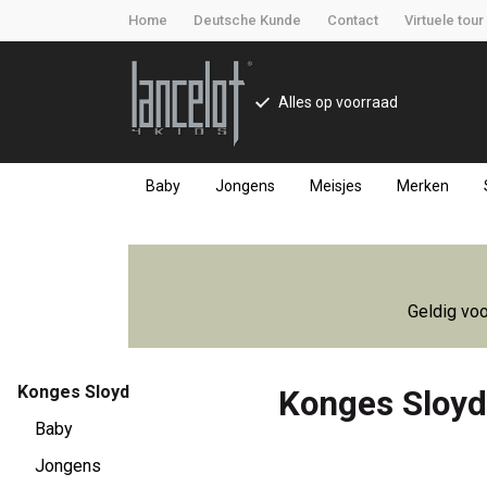
Home
Deutsche Kunde
Contact
Virtuele tour
Alles op voorraad
Baby
Jongens
Meisjes
Merken
Konges
Sloyd
Geldig voo
-
Lancelot
Konges Sloyd
Konges Sloyd
4
Baby
Jongens