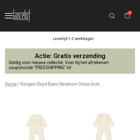
0
Levertijd 1-2 werkdagen
Konges
Actie: Gratis verzending
Sloyd
Geldig voor nieuwe collectie. Voer bij het afrekenen
couponcode "FREESHIPPING" in!
Basic
Home
Konges Sloyd Basic Newborn Onsie Gots
Newborn
Onsie
Gots
-