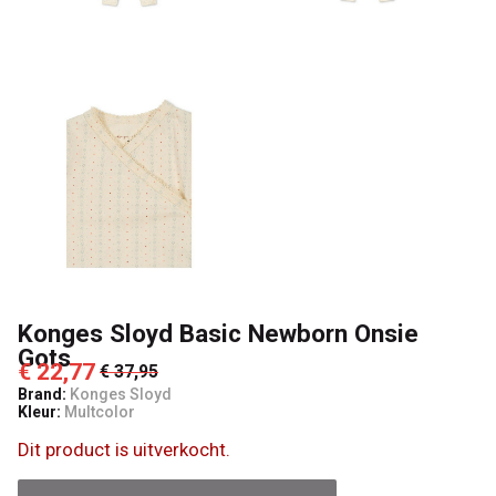
Lancelot
4
Kids
Konges Sloyd Basic Newborn Onsie
Gots
€ 22,77
€ 37,95
Brand:
Konges Sloyd
Kleur:
Multcolor
Dit product is uitverkocht.