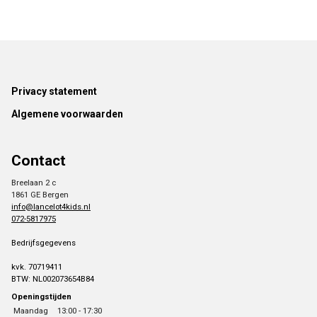
Footer
Privacy statement
Algemene voorwaarden
Contact
Breelaan 2 c
1861 GE Bergen
info@lancelot4kids.nl
072-5817975
Bedrijfsgegevens
kvk. 70719411
BTW: NL002073654B84
Openingstijden
Maandag
13:00 - 17:30