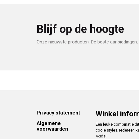
Blijf op de hoogte
Onze nieuwste producten, De beste aanbiedingen, 
Footer
Winkel infor
Privacy statement
Algemene
Een leuke combinatie di
voorwaarden
coole styles. Iedereen k
4kids!