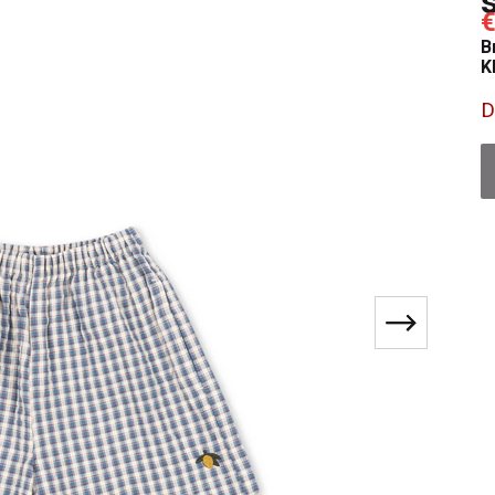
€
B
K
D