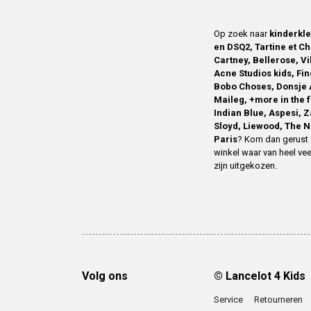
Op zoek naar
kinderkl
en DSQ2, Tartine et Ch
Cartney, Bellerose, V
Acne Studios kids, Fin
Bobo Choses, Donsje 
Maileg, +more in the 
Indian Blue, Aspesi, 
Sloyd, Liewood, The N
Paris
? Kom dan gerust 
winkel waar van heel vee
zijn uitgekozen.
Volg ons
© Lancelot 4 Kids
Service
Retourneren