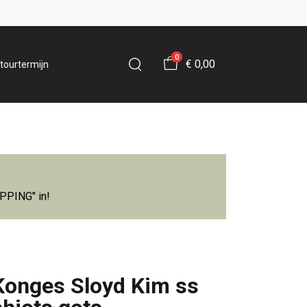
0
€ 0,00
tourtermijn
IPPING" in!
Konges Sloyd Kim ss