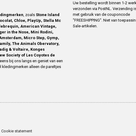
Uw bestelling wordt binnen 1-2 we
verzonden via PostNL. Verzending is
met gebruik van de couponcode
edingmerken
, zoals
Stone Island
"FREESHIPPING". Niet van toepassi
ocolat, Chloe, PlayUp, Stella Mc
Sale-artikelen.
ilebrequin, American Vintage,
ger in the Nose, Mini Rodini,
Amsterdam, Micro Step, Gymp,
family, The Animals Obervatory,
Zadig & Voltaire, Konges
ew Society of Les Coyotes de
eens bij ons langs en geniet van een
l kledingmerken alleen de pareltjes
Cookie statement