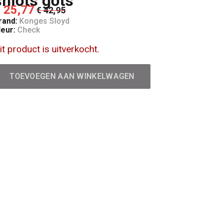
shiots gots
 25,77
€ 42,95
rand:
Konges Sloyd
leur:
Check
it product is uitverkocht.
TOEVOEGEN AAN WINKELWAGEN