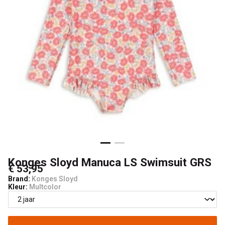
Lancelot
4
Kids
Konges Sloyd Manuca LS Swimsuit GRS
€ 53,95
Brand:
Konges Sloyd
Kleur:
Multcolor