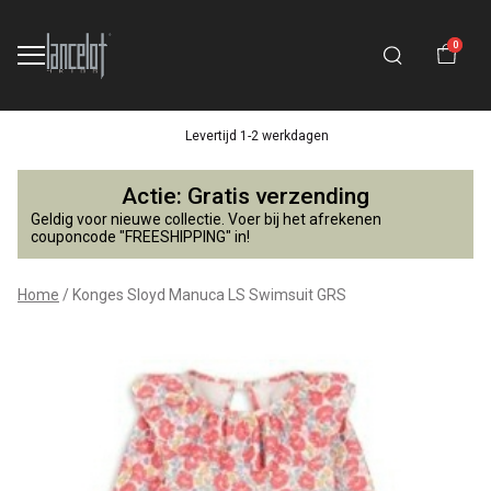
0
Levertijd 1-2 werkdagen
Konges
Actie: Gratis verzending
Sloyd
Geldig voor nieuwe collectie. Voer bij het afrekenen
couponcode "FREESHIPPING" in!
Manuca
Home
Konges Sloyd Manuca LS Swimsuit GRS
LS
Swimsuit
GRS
-