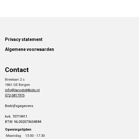
Footer
Privacy statement
Algemene voorwaarden
Contact
Breelaan 2 c
1861 GE Bergen
info@lancelot4kids.nl
072-5817975
Bedrijfsgegevens
kvk. 70719411
BTW: NL002073654B84
Openingstijden
Maandag
13:00 - 17:30