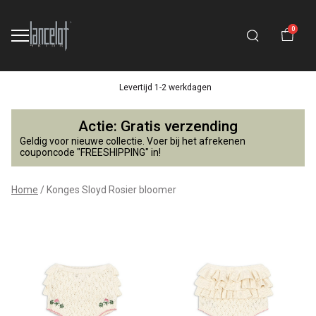
0
Levertijd 1-2 werkdagen
Konges
Actie: Gratis verzending
Sloyd
Geldig voor nieuwe collectie. Voer bij het afrekenen
couponcode "FREESHIPPING" in!
Rosier
Home
Konges Sloyd Rosier bloomer
bloomer
-
Lancelot
4