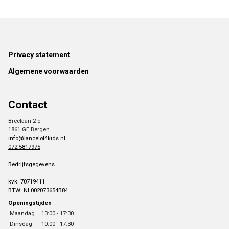
Footer
Privacy statement
Algemene voorwaarden
Contact
Breelaan 2 c
1861 GE Bergen
info@lancelot4kids.nl
072-5817975
Bedrijfsgegevens
kvk. 70719411
BTW: NL002073654B84
Openingstijden
Maandag
13:00 - 17:30
Dinsdag
10:00 - 17:30