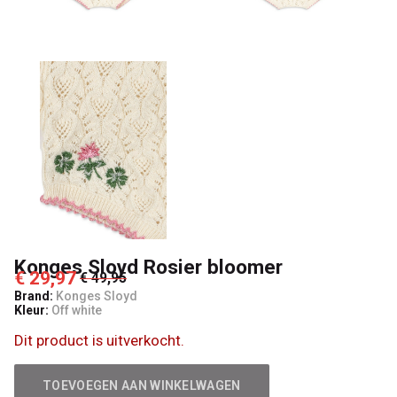
Kids
Konges Sloyd Rosier bloomer
€ 29,97
€ 49,95
Brand:
Konges Sloyd
Kleur:
Off white
Dit product is uitverkocht.
TOEVOEGEN AAN WINKELWAGEN