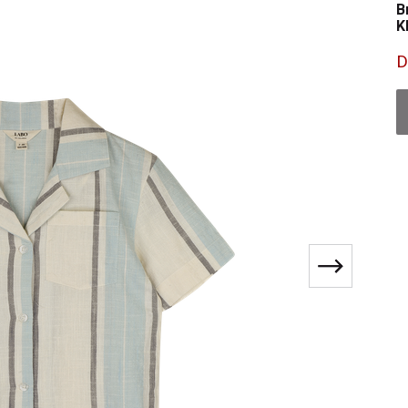
B
K
D