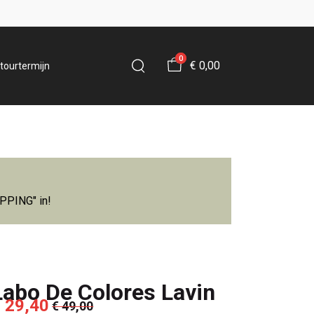
0
€ 0,00
tourtermijn
IPPING" in!
Labo De Colores Lavin
 29,40
€ 49,00