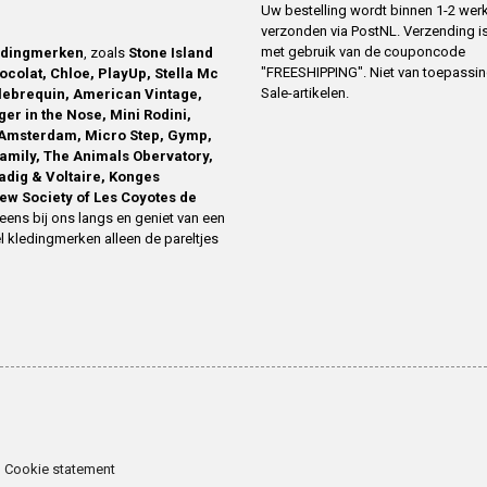
Uw bestelling wordt binnen 1-2 we
verzonden via PostNL. Verzending is
met gebruik van de couponcode
edingmerken
, zoals
Stone Island
"FREESHIPPING". Niet van toepassi
ocolat, Chloe, PlayUp, Stella Mc
Sale-artikelen.
ilebrequin, American Vintage,
ger in the Nose, Mini Rodini,
Amsterdam, Micro Step, Gymp,
family, The Animals Obervatory,
Zadig & Voltaire, Konges
ew Society of Les Coyotes de
eens bij ons langs en geniet van een
l kledingmerken alleen de pareltjes
Cookie statement