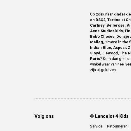
Op zoek naar
kinderkl
en DSQ2, Tartine et Ch
Cartney, Bellerose, V
Acne Studios kids, Fin
Bobo Choses, Donsje 
Maileg, +more in the 
Indian Blue, Aspesi, 
Sloyd, Liewood, The N
Paris
? Kom dan gerust 
winkel waar van heel vee
zijn uitgekozen.
Volg ons
© Lancelot 4 Kids
Service
Retourneren