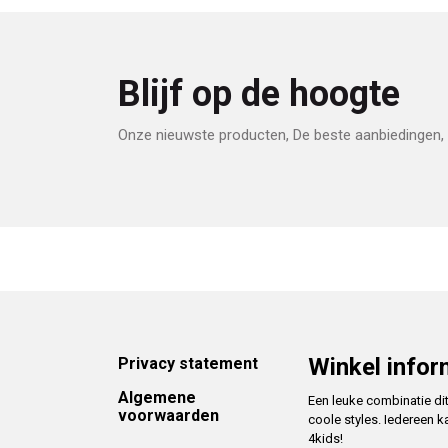
Blijf op de hoogte
Onze nieuwste producten, De beste aanbiedingen, 
Footer
Winkel infor
Privacy statement
Algemene
Een leuke combinatie di
voorwaarden
coole styles. Iedereen k
4kids!