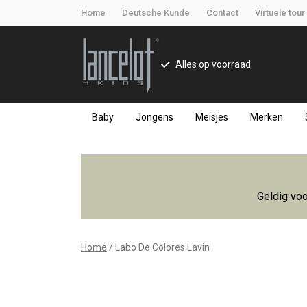
Home
Deutsche Kunde
Contact
Virtuele tour
Alles op voorraad
Baby
Jongens
Meisjes
Merken
Labo
De
Geldig voo
Colores
Lavin
Home
Labo De Colores Lavin
-